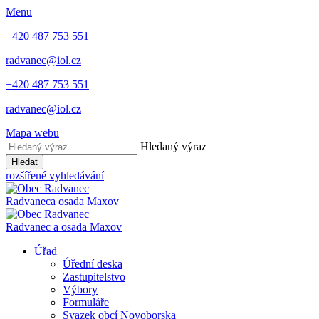
Menu
+420 487 753 551
radvanec@iol.cz
+420 487 753 551
radvanec@iol.cz
Mapa webu
Hledaný výraz
Hledat
rozšířené vyhledávání
Radvanec
a osada Maxov
Radvanec
a
osada Maxov
Úřad
Úřední deska
Zastupitelstvo
Výbory
Formuláře
Svazek obcí Novoborska