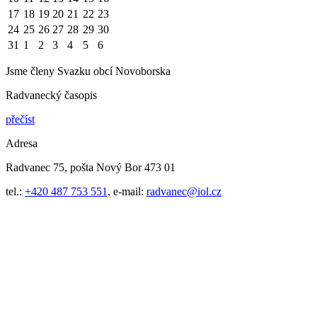
17
18
19
20
21
22
23
24
25
26
27
28
29
30
31
1
2
3
4
5
6
Jsme členy Svazku obcí Novoborska
Radvanecký časopis
přečíst
Adresa
Radvanec 75, pošta Nový Bor 473 01
tel.:
+420 487 753 551,
e-mail:
radvanec@iol.cz