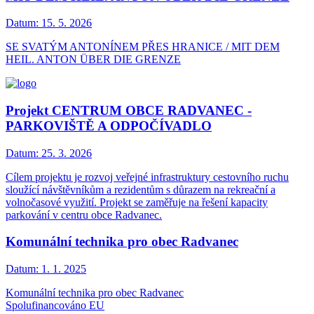
Datum:
15. 5. 2026
SE SVATÝM ANTONÍNEM PŘES HRANICE / MIT DEM
HEIL. ANTON ÜBER DIE GRENZE
Projekt CENTRUM OBCE RADVANEC -
PARKOVIŠTĚ A ODPOČÍVADLO
Datum:
25. 3. 2026
Cílem projektu je rozvoj veřejné infrastruktury cestovního ruchu
sloužící návštěvníkům a rezidentům s důrazem na rekreační a
volnočasové využití. Projekt se zaměřuje na řešení kapacity
parkování v centru obce Radvanec.
Komunální technika pro obec Radvanec
Datum:
1. 1. 2025
Komunální technika pro obec Radvanec
Spolufinancováno EU