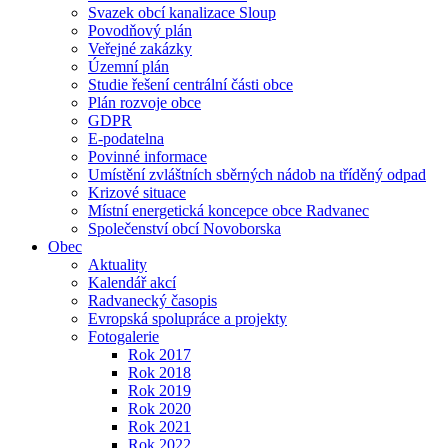
Svazek obcí kanalizace Sloup
Povodňový plán
Veřejné zakázky
Územní plán
Studie řešení centrální části obce
Plán rozvoje obce
GDPR
E-podatelna
Povinné informace
Umístění zvláštních sběrných nádob na tříděný odpad
Krizové situace
Místní energetická koncepce obce Radvanec
Společenství obcí Novoborska
Obec
Aktuality
Kalendář akcí
Radvanecký časopis
Evropská spolupráce a projekty
Fotogalerie
Rok 2017
Rok 2018
Rok 2019
Rok 2020
Rok 2021
Rok 2022