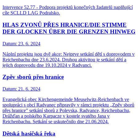
Intervence 52.77 - Podpora projektů konečných žadatelů naplňující
cíle SCLLD LAG Podralsko.
HLAS ZVONŮ PŘES HRANICE/DIE STIMME
DER GLOCKEN ÜBER DIE GRENZEN HINWEG
Datum:
23. 6. 2024
Náplní projektu jsou dvě akce: Nejprve setkání dětí s doprovodem v
Reichenbachu dne 23.6.2024. Druhou aktivitou je setkání dětí a
jejich doprovodu dne 19.10.2024 v Radvanci.
Zpěv sborů přes hranice
Datum:
21. 6. 2024
Evangelická obec Kirchengemeinde Meuselwitz-Reichenbach ve
spolupráci s obcí Radvanec připravily v rámci projektu „Zpěv sborů
přes hranice” setkání sborů z Polevska, Radvance, Reichenbachu,
Drážďan a polského Karpacze v kostele svatého Jana v
Reichenbachu. Setkání se uskutečnilo dne 21.06.2024.
Dětská hasičská řeka