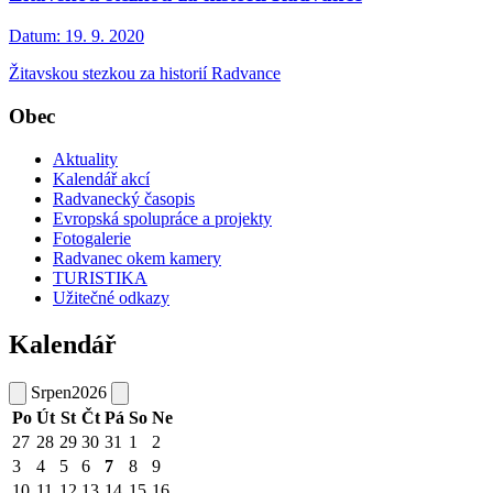
Datum:
19. 9. 2020
Žitavskou stezkou za historií Radvance
Obec
Aktuality
Kalendář akcí
Radvanecký časopis
Evropská spolupráce a projekty
Fotogalerie
Radvanec okem kamery
TURISTIKA
Užitečné odkazy
Kalendář
Srpen
2026
Po
Út
St
Čt
Pá
So
Ne
27
28
29
30
31
1
2
3
4
5
6
7
8
9
10
11
12
13
14
15
16