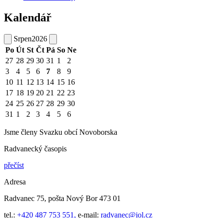
Kalendář
Srpen
2026
Po
Út
St
Čt
Pá
So
Ne
27
28
29
30
31
1
2
3
4
5
6
7
8
9
10
11
12
13
14
15
16
17
18
19
20
21
22
23
24
25
26
27
28
29
30
31
1
2
3
4
5
6
Jsme členy Svazku obcí Novoborska
Radvanecký časopis
přečíst
Adresa
Radvanec 75, pošta Nový Bor 473 01
tel.:
+420 487 753 551,
e-mail:
radvanec@iol.cz