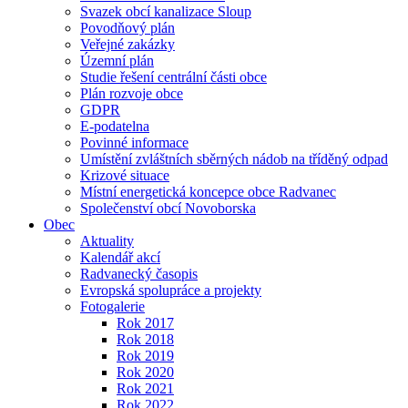
Svazek obcí kanalizace Sloup
Povodňový plán
Veřejné zakázky
Územní plán
Studie řešení centrální části obce
Plán rozvoje obce
GDPR
E-podatelna
Povinné informace
Umístění zvláštních sběrných nádob na tříděný odpad
Krizové situace
Místní energetická koncepce obce Radvanec
Společenství obcí Novoborska
Obec
Aktuality
Kalendář akcí
Radvanecký časopis
Evropská spolupráce a projekty
Fotogalerie
Rok 2017
Rok 2018
Rok 2019
Rok 2020
Rok 2021
Rok 2022