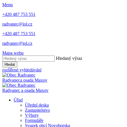
Menu
+420 487 753 551
radvanec@iol.cz
+420 487 753 551
radvanec@iol.cz
Mapa webu
Hledaný výraz
Hledat
rozšířené vyhledávání
Radvanec
a osada Maxov
Radvanec
a
osada Maxov
Úřad
Úřední deska
Zastupitelstvo
Výbory
Formuláře
Svazek obcí Novoborska