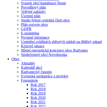
Svazek obcí kanalizace Sloup
Povodňový plán
Veřejné zakázky
Územní plán
Studie řešení centrální části obce
Plán rozvoje obce
GDPR
E-podatelna
Povinné informace
Umístění zvláštních sběrných nádob na tříděný odpad
Krizové situace
Místní energetická koncepce obce Radvanec
Společenství obcí Novoborska
Obec
Aktuality
Kalendář akcí
Radvanecký časopis
Evropská spolupráce a projekty
Fotogalerie
Rok 2017
Rok 2018
Rok 2019
Rok 2020
Rok 2021
Rok 2022