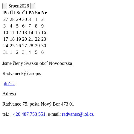
Srpen
2026
Po
Út
St
Čt
Pá
So
Ne
27
28
29
30
31
1
2
3
4
5
6
7
8
9
10
11
12
13
14
15
16
17
18
19
20
21
22
23
24
25
26
27
28
29
30
31
1
2
3
4
5
6
Jsme členy Svazku obcí Novoborska
Radvanecký časopis
přečíst
Adresa
Radvanec 75, pošta Nový Bor 473 01
tel.:
+420 487 753 551,
e-mail:
radvanec@iol.cz