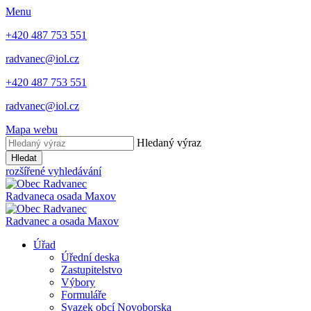
Menu
+420 487 753 551
radvanec@iol.cz
+420 487 753 551
radvanec@iol.cz
Mapa webu
Hledaný výraz
Hledat
rozšířené vyhledávání
Radvanec
a osada Maxov
Radvanec
a
osada Maxov
Úřad
Úřední deska
Zastupitelstvo
Výbory
Formuláře
Svazek obcí Novoborska