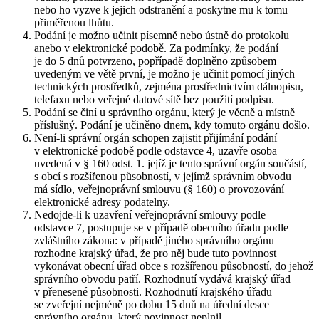
nebo ho vyzve k jejich odstranění a poskytne mu k tomu
přiměřenou lhůtu.
Podání je možno učinit písemně nebo ústně do protokolu
anebo v elektronické podobě. Za podmínky, že podání
je do 5 dnů potvrzeno, popřípadě doplněno způsobem
uvedeným ve větě první, je možno je učinit pomocí jiných
technických prostředků, zejména prostřednictvím dálnopisu,
telefaxu nebo veřejné datové sítě bez použití podpisu.
Podání se činí u správního orgánu, který je věcně a místně
příslušný. Podání je učiněno dnem, kdy tomuto orgánu došlo.
Není-li správní orgán schopen zajistit přijímání podání
v elektronické podobě podle odstavce 4, uzavře osoba
uvedená v § 160 odst. 1. jejíž je tento správní orgán součástí,
s obcí s rozšířenou působností, v jejímž správním obvodu
má sídlo, veřejnoprávní smlouvu (§ 160) o provozování
elektronické adresy podatelny.
Nedojde-li k uzavření veřejnoprávní smlouvy podle
odstavce 7, postupuje se v případě obecního úřadu podle
zvláštního zákona: v případě jiného správního orgánu
rozhodne krajský úřad, že pro něj bude tuto povinnost
vykonávat obecní úřad obce s rozšířenou působností, do jehož
správního obvodu patří. Rozhodnutí vydává krajský úřad
v přenesené působnosti. Rozhodnutí krajského úřadu
se zveřejní nejméně po dobu 15 dnů na úřední desce
správního orgánu, který povinnost neplnil.