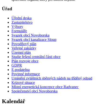
Úřad
Úřední deska
Zastupitelstvo
Výbory
Formuláře
Svazek obcí Novoborska
Svazek obcí kanalizace Sloup
Povodňový plán
Veřejné zakázky
Územní plán
Studie řešení centrální části obce
Plán rozvoje obce
GDPR
E-podatelna
Povinné informace
Umístění zvláštních sběrných nádob na tříděný odpad
Krizové situace
Místní energetická koncepce obce Radvanec
Společenství obcí Novoborska
Kalendář