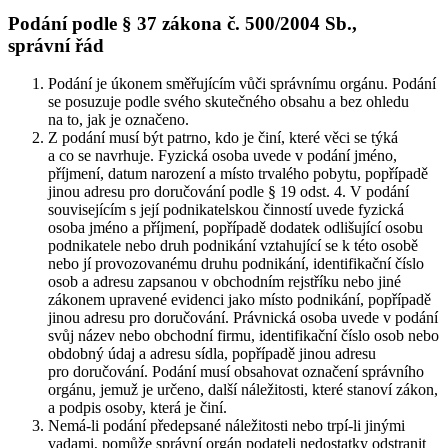
Podání podle § 37 zákona č. 500/2004 Sb.,
správní řád
Podání je úkonem směřujícím vůči správnímu orgánu. Podání
se posuzuje podle svého skutečného obsahu a bez ohledu
na to, jak je označeno.
Z podání musí být patrno, kdo je činí, které věci se týká
a co se navrhuje. Fyzická osoba uvede v podání jméno,
příjmení, datum narození a místo trvalého pobytu, popřípadě
jinou adresu pro doručování podle § 19 odst. 4. V podání
souvisejícím s její podnikatelskou činností uvede fyzická
osoba jméno a příjmení, popřípadě dodatek odlišující osobu
podnikatele nebo druh podnikání vztahující se k této osobě
nebo jí provozovanému druhu podnikání, identifikační číslo
osob a adresu zapsanou v obchodním rejstříku nebo jiné
zákonem upravené evidenci jako místo podnikání, popřípadě
jinou adresu pro doručování. Právnická osoba uvede v podání
svůj název nebo obchodní firmu, identifikační číslo osob nebo
obdobný údaj a adresu sídla, popřípadě jinou adresu
pro doručování. Podání musí obsahovat označení správního
orgánu, jemuž je určeno, další náležitosti, které stanoví zákon,
a podpis osoby, která je činí.
Nemá-li podání předepsané náležitosti nebo trpí-li jinými
vadami, pomůže správní orgán podateli nedostatky odstranit