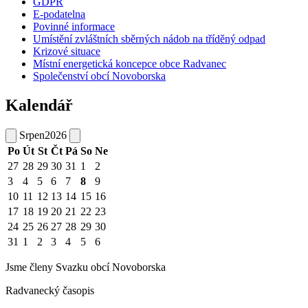
GDPR
E-podatelna
Povinné informace
Umístění zvláštních sběrných nádob na tříděný odpad
Krizové situace
Místní energetická koncepce obce Radvanec
Společenství obcí Novoborska
Kalendář
Srpen
2026
Po
Út
St
Čt
Pá
So
Ne
27
28
29
30
31
1
2
3
4
5
6
7
8
9
10
11
12
13
14
15
16
17
18
19
20
21
22
23
24
25
26
27
28
29
30
31
1
2
3
4
5
6
Jsme členy Svazku obcí Novoborska
Radvanecký časopis