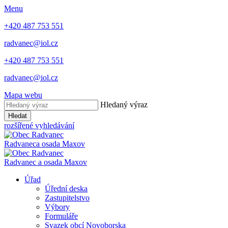
Menu
+420 487 753 551
radvanec@iol.cz
+420 487 753 551
radvanec@iol.cz
Mapa webu
Hledaný výraz
Hledat
rozšířené vyhledávání
Radvanec
a osada Maxov
Radvanec
a
osada Maxov
Úřad
Úřední deska
Zastupitelstvo
Výbory
Formuláře
Svazek obcí Novoborska