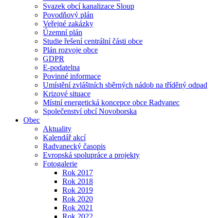
Svazek obcí kanalizace Sloup
Povodňový plán
Veřejné zakázky
Územní plán
Studie řešení centrální části obce
Plán rozvoje obce
GDPR
E-podatelna
Povinné informace
Umístění zvláštních sběrných nádob na tříděný odpad
Krizové situace
Místní energetická koncepce obce Radvanec
Společenství obcí Novoborska
Obec
Aktuality
Kalendář akcí
Radvanecký časopis
Evropská spolupráce a projekty
Fotogalerie
Rok 2017
Rok 2018
Rok 2019
Rok 2020
Rok 2021
Rok 2022