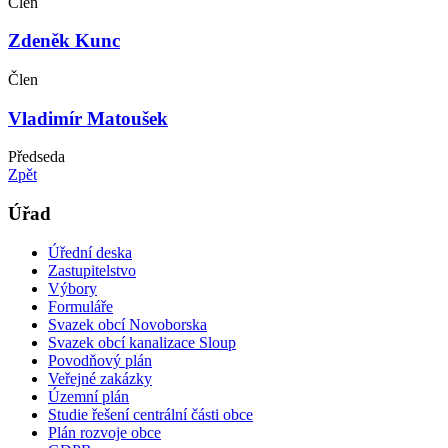
Člen
Zdeněk Kunc
Člen
Vladimír Matoušek
Předseda
Zpět
Úřad
Úřední deska
Zastupitelstvo
Výbory
Formuláře
Svazek obcí Novoborska
Svazek obcí kanalizace Sloup
Povodňový plán
Veřejné zakázky
Územní plán
Studie řešení centrální části obce
Plán rozvoje obce