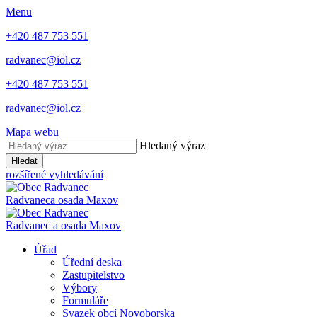
Menu
+420 487 753 551
radvanec@iol.cz
+420 487 753 551
radvanec@iol.cz
Mapa webu
Hledaný výraz
Hledat
rozšířené vyhledávání
Radvanec
a osada Maxov
Radvanec
a
osada Maxov
Úřad
Úřední deska
Zastupitelstvo
Výbory
Formuláře
Svazek obcí Novoborska