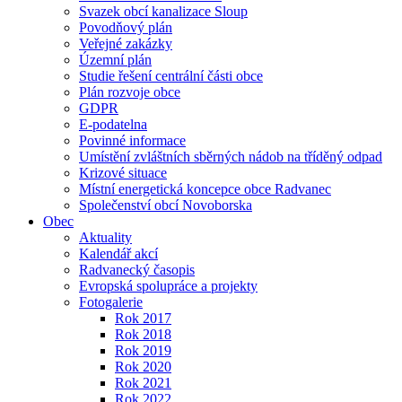
Svazek obcí kanalizace Sloup
Povodňový plán
Veřejné zakázky
Územní plán
Studie řešení centrální části obce
Plán rozvoje obce
GDPR
E-podatelna
Povinné informace
Umístění zvláštních sběrných nádob na tříděný odpad
Krizové situace
Místní energetická koncepce obce Radvanec
Společenství obcí Novoborska
Obec
Aktuality
Kalendář akcí
Radvanecký časopis
Evropská spolupráce a projekty
Fotogalerie
Rok 2017
Rok 2018
Rok 2019
Rok 2020
Rok 2021
Rok 2022