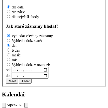
dle data
dle názvu
dle největší shody
Jak staré záznamy hledat?
vyhledat všechny záznamy
Vyhledat dok. staré:
den
týden
měsíc
rok
Vyhledat dok. v rozmezí:
od:
do:
Reset
Hledat
Kalendář
Srpen
2026