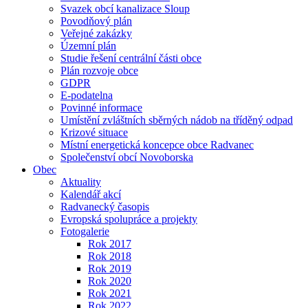
Svazek obcí kanalizace Sloup
Povodňový plán
Veřejné zakázky
Územní plán
Studie řešení centrální části obce
Plán rozvoje obce
GDPR
E-podatelna
Povinné informace
Umístění zvláštních sběrných nádob na tříděný odpad
Krizové situace
Místní energetická koncepce obce Radvanec
Společenství obcí Novoborska
Obec
Aktuality
Kalendář akcí
Radvanecký časopis
Evropská spolupráce a projekty
Fotogalerie
Rok 2017
Rok 2018
Rok 2019
Rok 2020
Rok 2021
Rok 2022