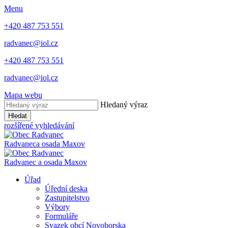
Menu
+420 487 753 551
radvanec@iol.cz
+420 487 753 551
radvanec@iol.cz
Mapa webu
Hledaný výraz
Hledat
rozšířené vyhledávání
Radvanec
a osada Maxov
Radvanec
a
osada Maxov
Úřad
Úřední deska
Zastupitelstvo
Výbory
Formuláře
Svazek obcí Novoborska