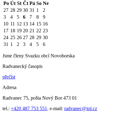
Po
Út
St
Čt
Pá
So
Ne
27
28
29
30
31
1
2
3
4
5
6
7
8
9
10
11
12
13
14
15
16
17
18
19
20
21
22
23
24
25
26
27
28
29
30
31
1
2
3
4
5
6
Jsme členy Svazku obcí Novoborska
Radvanecký časopis
přečíst
Adresa
Radvanec 75, pošta Nový Bor 473 01
tel.:
+420 487 753 551,
e-mail:
radvanec@iol.cz